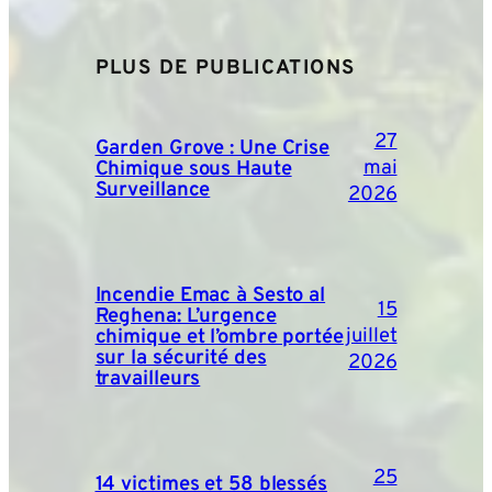
PLUS DE PUBLICATIONS
27
Garden Grove : Une Crise
mai
Chimique sous Haute
Surveillance
2026
Incendie Emac à Sesto al
15
Reghena: L’urgence
juillet
chimique et l’ombre portée
sur la sécurité des
2026
travailleurs
25
14 victimes et 58 blessés