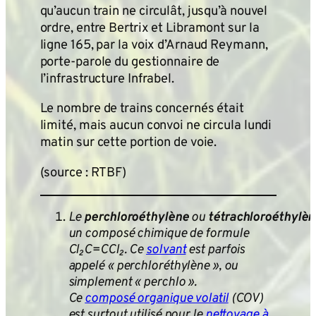
qu’aucun train ne circulât, jusqu’à nouvel
ordre, entre Bertrix et Libramont sur la
ligne 165, par la voix d’Arnaud Reymann,
porte-parole du gestionnaire de
l’infrastructure Infrabel.
Le nombre de trains concernés était
limité, mais aucun convoi ne circula lundi
matin sur cette portion de voie.
(source : RTBF)
Le
perchloroéthylène
ou
tétrachloroéthylèn
un composé chimique de formule
Cl₂C=CCl₂. Ce
solvant
est parfois
appelé « perchloréthylène », ou
simplement « perchlo ».
Ce
composé organique volatil
(COV)
est surtout utilisé pour le
nettoyage à