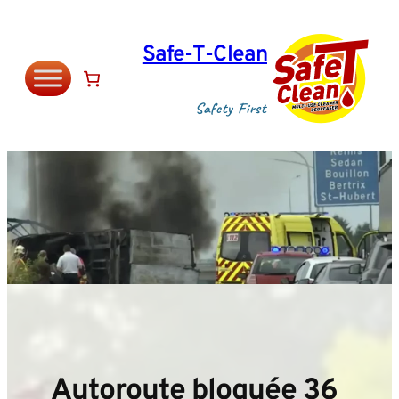
Aller
au
Safe‑T‑Clean
contenu
Safety First
Autoroute bloquée 36