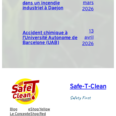
mars
dans un incendie
industriel à Daejon
2026
13
Accident chimique à
avril
l’Université Autonome de
Barcelone (UAB)
2026
Safe‑T‑Clean
Safety First
Blog
eShop Yellow
Le Concept
eShop Red