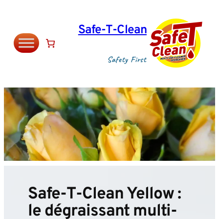
Aller
au
Safe‑T‑Clean
contenu
Safety First
Safe‑T‑Clean Yellow :
le dégraissant multi-