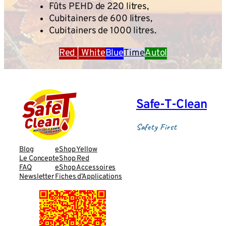
Fûts PEHD de 220 litres,
Cubitainers de 600 litres,
Cubitainers de 1000 litres.
Red | White
Blue
Time
Autol
Safe‑T‑Clean
Safety First
Blog
eShop Yellow
Le Concept
eShop Red
FAQ
eShop Accessoires
Newsletter
Fiches d’Applications