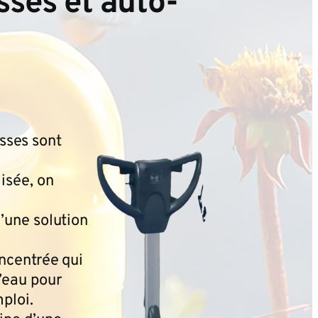
sses et auto-
sses sont
lisée, on
d’une solution
oncentrée qui
d’eau pour
ploi.