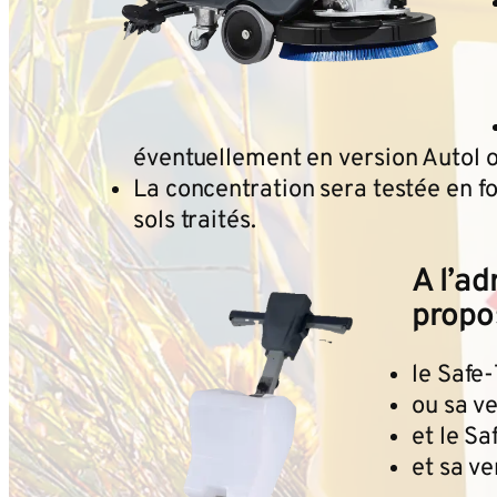
éventuellement en version Autol o
La concentration sera testée en f
sols traités.
A l’a
propos
le Safe
ou sa v
et le S
et sa v