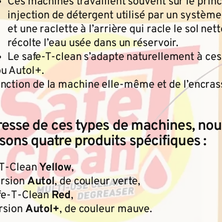
Ces machines travaillent souvent sur le prin
injection de détergent utilisé par un système
et une raclette à l’arrière qui racle le sol net
récolte l’eau usée dans un réservoir.
Le safe-T-clean s’adapte naturellement à ces 
u Autol+.
onction de la machine elle-même et de l’encra
dresse de ces types de machines, no
ons quatre produits spécifiques :
‑T‑Clean
Yellow
,
ersion
Autol
, de couleur verte,
afe‑T‑Clean
Red
,
ersion
Autol+
, de couleur mauve.