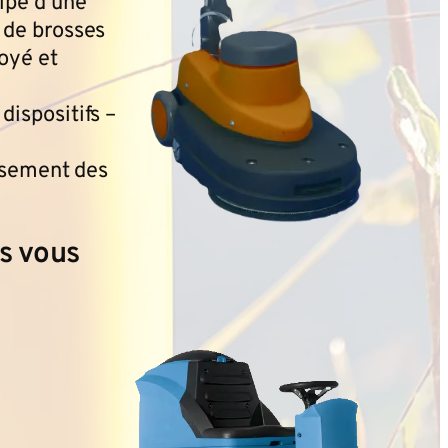
cipe d’une
 de brosses
toyé et
dispositifs –
ssement des
us vous