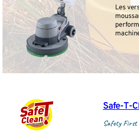
Les vers
moussan
perform
machin
Safe‑T‑C
Safety First