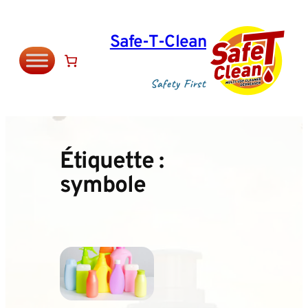
Aller
au
Safe‑T‑Clean
contenu
Safety First
Étiquette :
symbole